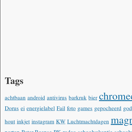
Tags
chrome
achtbaan
android
antivirus
barkruk
bier
Dorus
ei
energielabel
Fail
foto
games
gepocheerd
go
magn
hout
inkjet
instagram
KW
Luchtmachtdagen
norton
Peter Beense
PK
rodeo
schoolvakantie
schoolv