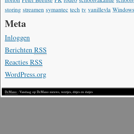
storing
streamen
symantec
tech
tv
vanillevla
Windows
Meta
Inloggen
Berichten
RSS
Reacties
RSS
WordPress.org
DcMano
: Vandaag op DcMano nieuws, weetjes, ditjes en datjes