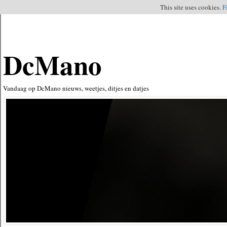
This site uses cookies.
F
DcMano
Vandaag op DcMano nieuws, weetjes, ditjes en datjes