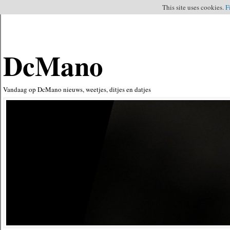
This site uses cookies.
F
DcMano
Vandaag op DcMano nieuws, weetjes, ditjes en datjes