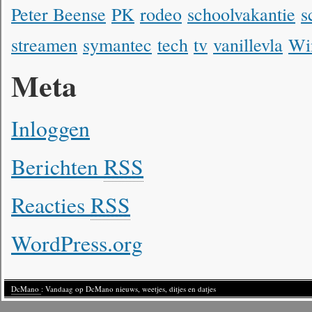
Peter Beense
PK
rodeo
schoolvakantie
s
streamen
symantec
tech
tv
vanillevla
Wi
Meta
Inloggen
Berichten
RSS
Reacties
RSS
WordPress.org
DcMano
: Vandaag op DcMano nieuws, weetjes, ditjes en datjes