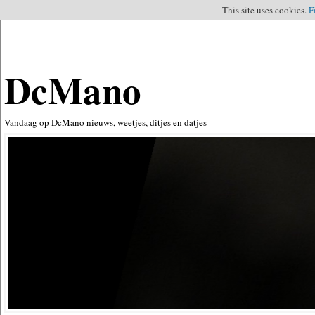
This site uses cookies.
F
DcMano
Vandaag op DcMano nieuws, weetjes, ditjes en datjes