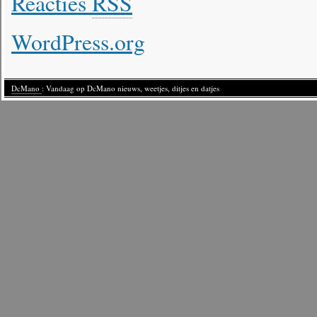
Reacties
RSS
WordPress.org
DcMano
: Vandaag op DcMano nieuws, weetjes, ditjes en datjes