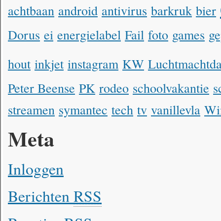
achtbaan
android
antivirus
barkruk
bier
Dorus
ei
energielabel
Fail
foto
games
ge
hout
inkjet
instagram
KW
Luchtmachtd
Peter Beense
PK
rodeo
schoolvakantie
s
streamen
symantec
tech
tv
vanillevla
Wi
Meta
Inloggen
Berichten
RSS