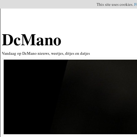
This site uses cookies.
F
DcMano
Vandaag op DcMano nieuws, weetjes, ditjes en datjes