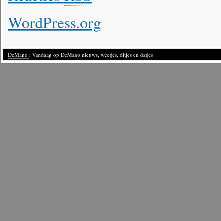
WordPress.org
DcMano
: Vandaag op DcMano nieuws, weetjes, ditjes en datjes