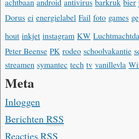
achtbaan
android
antivirus
barkruk
bier
Dorus
ei
energielabel
Fail
foto
games
ge
hout
inkjet
instagram
KW
Luchtmachtd
Peter Beense
PK
rodeo
schoolvakantie
s
streamen
symantec
tech
tv
vanillevla
Wi
Meta
Inloggen
Berichten
RSS
Reacties
RSS